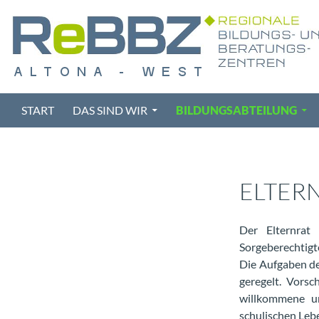
Zum
Inhalt
springen
Suchen
START
DAS SIND WIR
BILDUNGSABTEILUNG
ELTER
Der Elternrat
Sorgeberechtigt
Die Aufgaben de
geregelt. Vorsc
willkommene un
schulischen Leb